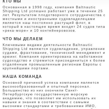
КТО МЫ
Основанная в 1998 году, компания Baltnautic
Shipping Ltd успешно работает уже в течении 25
лет. Результатом плодотворного сотрудничества с
местными и иностранными судовладелецами
является наш постоянно растущий флот, в
который в настоящее время входят 24 судов типа
«река-море» и 10 контейнеровозов.
ЧТО МЫ ДЕЛАЕМ
Ключевыми видами деятельности Baltnautic
Shipping Ltd являются судовладение, управление
судами, фрахтование, технический менеджмент и
крюинг. Компания ориентирована на каботажное
судоходство и стремится присоединиться к более
отдалённым промышленным регионам Европы с
крупнейшими портами.
НАША КОМАНДА
Основной причиной успеха компании является
высокообразованный и опытный персонал.
Большинство из них окончили Санкт-
Петербургскую государственную морскую
академию, что позволяет им использовать их
навыки и знания в соответствии с самыми
высокими стандартами и требованиями ИМО,